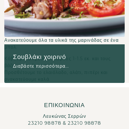
Ανακατεύουμε όλα τα υλικά της μαρινάδας σε ένα
μπολ.
Σουβλάκι χοιρινό
Κόβουμε το κρέας σε κύβους 1-1.5 εκ. και τους
βάζουμε σε ένα μπολ.
Διαβάστε περισσότερα...
Προσθέτουμε το ελαιόλαδο, αλάτι, πιπέρι και
ανακατεύουμε καλά.
ΕΠΙΚΟΙΝΩΝΙΑ
Λευκώνας Σερρών
23210 98878
&
23210 98878